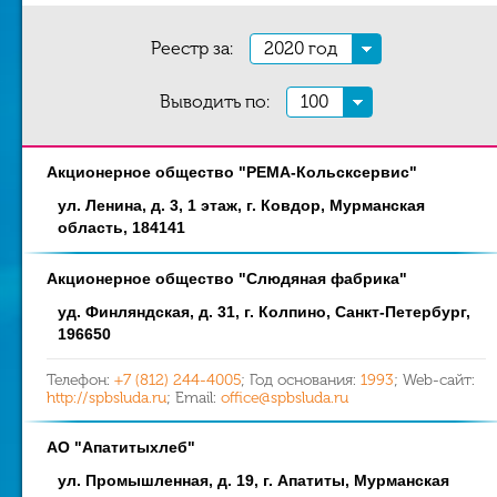
Реестр за:
2020 год
Выводить по:
100
Акционерное общество "РЕМА-Кольсксервис"
Наименование
Адрес
ул. Ленина, д. 3, 1 этаж, г. Ковдор, Мурманская
область, 184141
Акционерное общество "Слюдяная фабрика"
уд. Финляндская, д. 31, г. Колпино, Санкт-Петербург,
196650
Телефон:
+7 (812) 244-4005
; Год основания:
1993
; Web-сайт:
http://spbsluda.ru
; Email:
office@spbsluda.ru
АО "Апатитыхлеб"
ул. Промышленная, д. 19, г. Апатиты, Мурманская