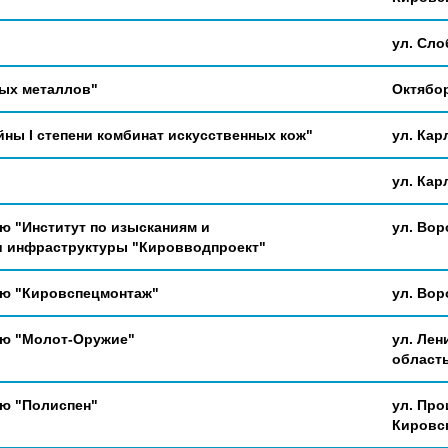
ул. Сло
ных металлов"
Октябор
ны I степени комбинат искусственных кож"
ул. Карл
ул. Кар
ю "Институт по изысканиям и
ул. Воро
и инфраструктуры "Кировводпроект"
ью "Кировспецмонтаж"
ул. Вор
ью "Молот-Оружие"
ул. Лен
область
ью "Полиспен"
ул. Про
Кировск