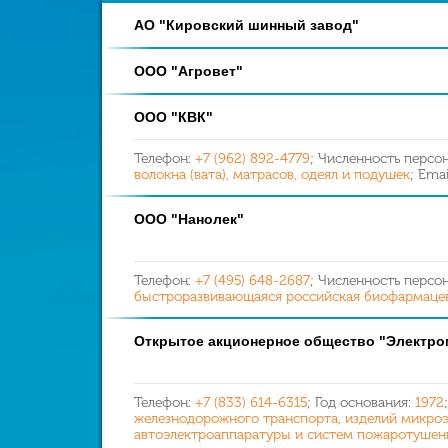
АО "Кировский шинный завод"
ООО "Агровет"
ООО "КВК"
Телефон:
+7 (962) 892-4779
; Численность персо
волокна (вата), матрасов, одеял и подушек
; Emai
ООО "Нанолек"
Телефон:
+7 (495) 648-2687
; Численность персо
быстроразвивающаяся российская биофармацев
Открытое акционерное общество "Электро
Телефон:
+7 (833) 614-6315
; Год основания:
1972
железнодорожного транспорта, изделий микроэл
автоэлектроаппаратуры и систем пожаротушени