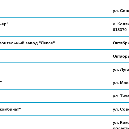
ул. Сове
ьер"
с. Коля
613370
роительный завод "Лепсе"
Октябрь
Октябрь
ул. Луга
"
ул. Мос
ул. Тиха
комбинат"
ул. Сове
"
ул. Кок
область