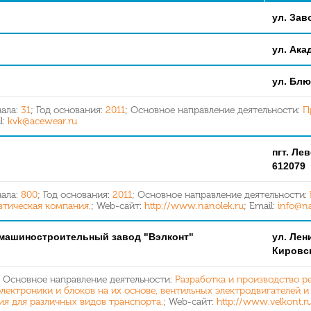
ул. Заво
ул. Ака
ул. Блюх
нала:
31
; Год основания:
2011
; Основное направление деятельности:
П
l:
kvk@acewear.ru
пгт. Ле
612079
нала:
800
; Год основания:
2011
; Основное направление деятельности:
тическая компания.
; Web-сайт:
http://www.nanolek.ru
; Email:
info@na
машиностроительный завод "Вэлконт"
ул. Лени
Кировск
; Основное направление деятельности:
Разработка и производство ре
ектроники и блоков на их основе, вентильных электродвигателей и
я для различных видов транспорта.
; Web-сайт:
http://www.velkont.r