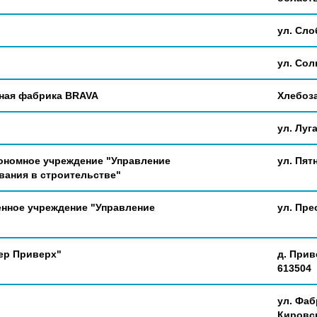
ул. Сло
ул. Солн
йная фабрика BRAVA
Хлебоза
ул. Луга
ономное учреждение "Управление
ул. Пятн
вания в строительстве"
енное учреждение "Управление
ул. Пре
ер Приверх"
д. Прив
613504
ул. Фаб
Кировск