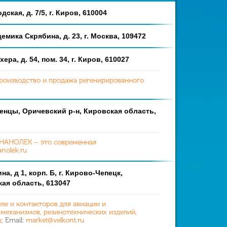
дская, д. 7/5, г. Киров, 610004
демика Скрябина, д. 23, г. Москва, 109472
ера, д. 54, пом. 34, г. Киров, 610027
роизводство и продажа регенирированного
венцы, Оричевский р-н, Кировская область,
НАНОЛЕК – это современная
nolek.ru
на, д 1, корп. Б, г. Кирово-Чепецк,
ая область, 613047
ле и контакторов для авиации и
 механизмов, резинотехнических изделий,
u
; Email:
market@velkont.ru